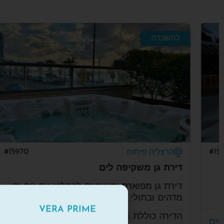
להשכרה
#15970
הרצליה פיתוח
דירת גן משקיפה לים
ד
דירת גן מפוארת ומשופצת להפליא עם נוף ים
ד
מדהים ובתולי.
ה
VERA PRIME
הדירה כוללת 5 חדרי שינה ו-4 חדרי רחצה,