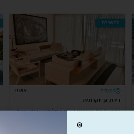
להשכרה
להשכ
#15961
הרצליה
הרצ
ירת גן יוקרתית
וילה 
ירת גן מודרנית מרוהטת במלואה בבניין חדש
וילה 
ממוקם במרחק הליכה מחוף הים.
8
80m
160
2.5
4