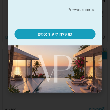
וילה מודרנית עם נוף לים
וילה מודרנית שנבנתה לאחרונה, הממוקמת במרחק
הליכה מחוף הים, בית הכנסת ומרכז קניות.
20m
350
4
6
6
כן! שלחו לי עוד נכסים
29,000,000 ₪
לפרטים נוספים
למכירה
הרצליה