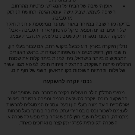
אופן הישיבה של הבית על המגרש: פרטיות מהרחוב,
חשיפה לשמש, שביל גישה, עומק הגינה ותחושת הניתוק
מהסביבה.
בדיקה כזו חשובה במיוחד באזור שנהנה ממעטפת עירונית חזקה
של חופים, מרינה ופנאי, כי קל להיסחף אחרי הסביבה - אבל
העסקה הנכונה נסגרת רק כשמבינים לעומק את הבית עצמו.
נדל"ן היוקרה בארץ ידוע כבעל ביקוש רחב, אם עבור בעלי הון,
תושבי חוץ, דיפלומטים או משפחות אמידות. בראש האזורים
המבוקשים ביותר בישראל, ניתן למנות ביתר קלות את שכונת
הרצליה פיתוח השוקקת. בהרצליה פיתוח תוכלו למצוא מגוון עשיר
של וילות יוקרתיות השוכנות בקו הראשון והשני של חוף הים.
נכסי יוקרה להשקעה
מחירי הנדל"ן הולכים ועולים בקצב מסחרר, מה שהופך את
ההשקעה בנכסי יוקרה להשקעה חכמה ומניבה במיוחד! כאשר
אוכלוסיית היעד מונה בעלי הון ובעלי עסקים המסוגלים להרשות
לעצמם לשכור נכסים במחירי עתק. מדובר בצורך בעל נוכחות
מתמידה, המוביל תושבי חוץ לחפש אחר בתי נופש להשכרה או
השכרה תקופתית לפרקי זמן קצרים וארוכים כאחד.