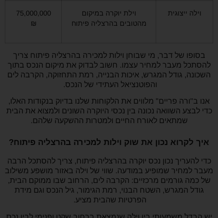
וילה ייצוגית
וילת יוקרה במיקום
75,000,000
מהטובים בהרצליה פיתוח
₪
בסופו של דבר, מי שבוחן וילות למכירה בהרצליה פיתוח צריך
להסתכל מעבר למחיר עצמו. חשוב לבדוק את מיקום הנכס בתוך
השכונה, גודל המגרש, איכות הבנייה, רמת התחזוקה, הקרבה לים
והפוטנציאל העתידי של הנכס.
אנו ב"ורה פריים" מלווים את הלקוחות שלנו בדיוק בנקודות האלו,
כדי לבצע השוואה נכונה בין נכסי היוקרה השונים ולמצוא את הבית
שמתאים לאורח החיים ולמטרות ההשקעה שלהם.
איך לקרוא נכון את שוק וילות למכירה בהרצליה פיתוח?
כדי להעריך נכון נכס יוקרה בהרצליה פיתוח, צריך להסתכל הרבה
מעבר למחיר שמופיע במודעה. שווי של וילה באזור מושפע משילוב
של כמה גורמים מרכזיים: הקרבה לים, הרחוב שבו ממוקם הבית,
גודל המגרש, השטח הבנוי, רמת הגימור, גיל הנכס וגם מידת
הפרטיות שהבית מציע.
יש הבדל משמעותי בין וילה שנמצאת ברחוב שקט ופנימי לבין נכס