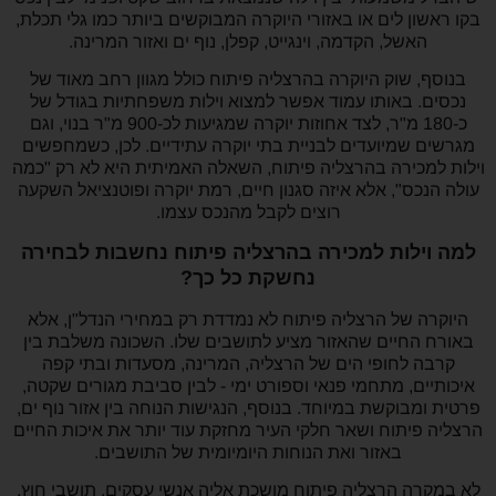
בקו ראשון לים או באזורי היוקרה המבוקשים ביותר כמו גלי תכלת,
האשל, הקדמה, וינגייט, קפלן, נוף ים ואזור המרינה.
בנוסף, שוק היוקרה בהרצליה פיתוח כולל מגוון רחב מאוד של
נכסים. באותו עמוד אפשר למצוא וילות משפחתיות בגודל של
כ-180 מ"ר, לצד אחוזות יוקרה שמגיעות לכ-900 מ"ר בנוי, וגם
מגרשים שמיועדים לבניית בתי יוקרה עתידיים. לכן, כשמחפשים
וילות למכירה בהרצליה פיתוח, השאלה האמיתית היא לא רק "כמה
עולה הנכס", אלא איזה סגנון חיים, רמת יוקרה ופוטנציאל השקעה
רוצים לקבל מהנכס עצמו.
למה וילות למכירה בהרצליה פיתוח נחשבות לבחירה
נחשקת כל כך?
היוקרה של הרצליה פיתוח לא נמדדת רק במחירי הנדל"ן, אלא
באורח החיים שהאזור מציע לתושבים שלו. השכונה משלבת בין
קרבה לחופי הים של הרצליה, המרינה, מסעדות ובתי קפה
איכותיים, מתחמי פנאי וספורט ימי - לבין סביבת מגורים שקטה,
פרטית ומבוקשת במיוחד. בנוסף, הנגישות הנוחה בין אזור נוף ים,
הרצליה פיתוח ושאר חלקי העיר מחזקת עוד יותר את איכות החיים
באזור ואת הנוחות היומיומית של התושבים.
לא במקרה הרצליה פיתוח מושכת אליה אנשי עסקים, תושבי חוץ,