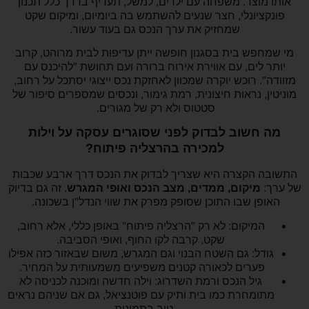
אותו מוצר. משפחה עם ילדים, למשל, תעדיף בדרך כלל תכנון
פונקציונלי, חצר שנעים להשתמש בה ביומיום, ומיקום שקט
שמחזיק את ערך הנכס גם בעוד עשור.
מי שמחפש בית בסגנון חופשה ייתן עדיפות לבית מרוהט, קרוב
יותר לים, עם אווירת אירוח ברורה ועם תחושת "להיכנס עם
מזוודה". רוכש יוקרה שמכוון לאחזקת נכס ייצוגי יסתכל על רחוב,
מוניטין, נראות חיצונית, רמת גימור, ונכסים שמספרים סיפור של
סטטוס ולא רק של מגורים.
מה חשוב לבדוק לפני שסוגרים עסקה על וילות
למכירה בהרצליה פיתוח?
התשובה הקצרה היא שצריך לבדוק את הנכס דרך ארבע שכבות
של ערך:
מיקום, ממדים, מצב הנכס ואופי המגרש
. זה גם בדיוק
האופן שבו התוכן שסופק מפרק את שווי הנדל"ן בשכונה.
המיקום: לא רק "הרצליה פיתוח" באופן כללי, אלא רחוב,
שקט, קרבה לקו החוף, ואופי הסביבה.
גודל: גם השטח הבנוי וגם המגרש, משום שבאזור כזה אפילו
פערים לכאורה קטנים משפיעים משמעותית על המחיר.
גיל הנכס ורמת השדרוג: וילה חדשה ומוכנה לכניסה לא
מתומחרת כמו בית ותיק עם פוטנציאל, גם אם שניהם נראים
טוב בתמונות.